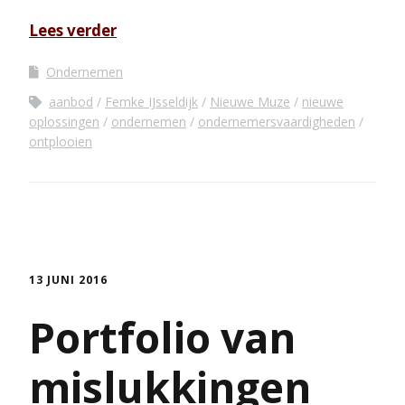
Lees verder
Ondernemen
aanbod
Femke IJsseldijk
Nieuwe Muze
nieuwe
oplossingen
ondernemen
ondernemersvaardigheden
ontplooien
13 JUNI 2016
Portfolio van
mislukkingen