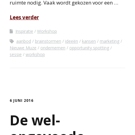
ruimte nodig. Vaak wordt gekozen voor een …
Lees verder
Inspiratie
Workshop
aanbod
brainstormen
ideeën
kansen
marketing
Nieuwe Muze
ondernemen
opportunity spotting
sessie
workshop
6 JUNI 2016
De wel-