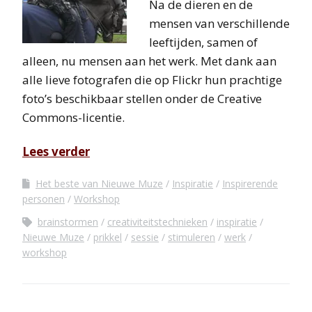
Na de dieren en de
mensen van verschillende
leeftijden, samen of
alleen, nu mensen aan het werk. Met dank aan
alle lieve fotografen die op Flickr hun prachtige
foto’s beschikbaar stellen onder de Creative
Commons-licentie.
Lees verder
Het beste van Nieuwe Muze
Inspiratie
Inspirerende
personen
Workshop
brainstormen
creativiteitstechnieken
inspiratie
Nieuwe Muze
prikkel
sessie
stimuleren
werk
workshop