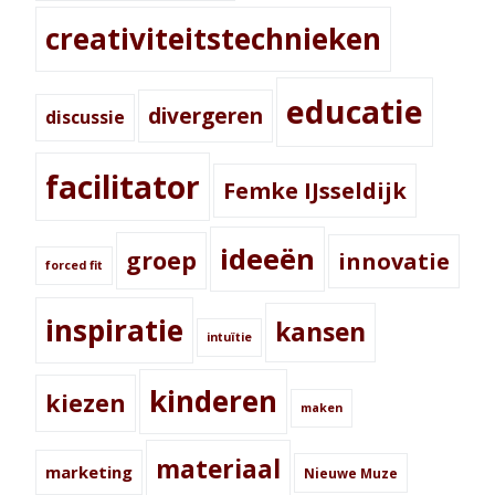
creativiteitstechnieken
educatie
divergeren
discussie
facilitator
Femke IJsseldijk
ideeën
groep
innovatie
forced fit
inspiratie
kansen
intuïtie
kinderen
kiezen
maken
materiaal
marketing
Nieuwe Muze