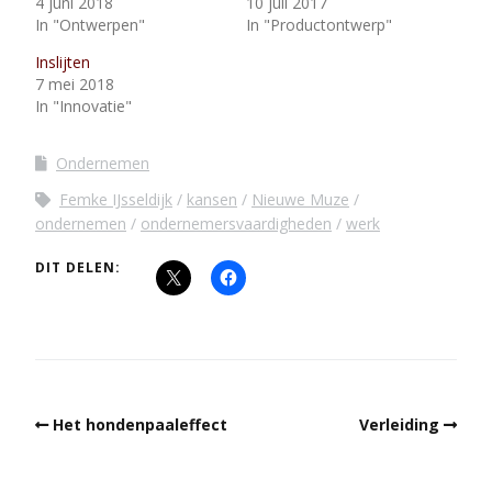
4 juni 2018
10 juli 2017
In "Ontwerpen"
In "Productontwerp"
Inslijten
7 mei 2018
In "Innovatie"
Ondernemen
Femke IJsseldijk
kansen
Nieuwe Muze
ondernemen
ondernemersvaardigheden
werk
DIT DELEN:
Het hondenpaaleffect
Verleiding