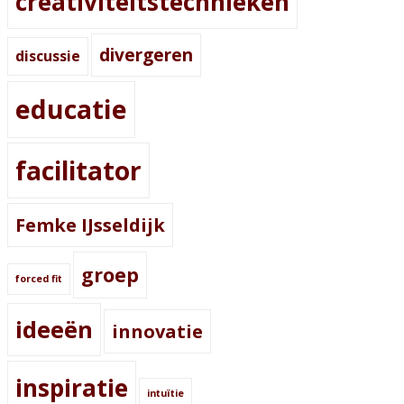
creativiteitstechnieken
divergeren
discussie
educatie
facilitator
Femke IJsseldijk
groep
forced fit
ideeën
innovatie
inspiratie
intuïtie