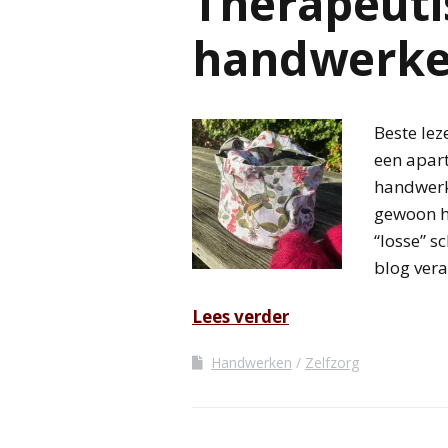
Therapeuti
handwerk
Beste leze
een apart
handwerk
gewoon hi
“losse” s
blog vera
Lees verder
Handwerken
Zelfzorg