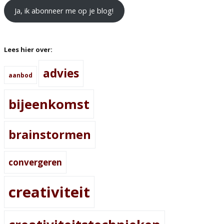
Ja, ik abonneer me op je blog!
Lees hier over:
advies
aanbod
bijeenkomst
brainstormen
convergeren
creativiteit