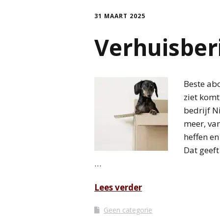
31 MAART 2025
Verhuisber
Beste abo
ziet kom
bedrijf N
meer, van
heffen en
Dat geeft
…
Lees verder
Geen categorie