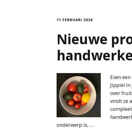
11 FEBRUARI 2026
Nieuwe proj
handwerk
Even een 
Jippie! I
over frui
vindt ze 
compleet
handwerk
onderwerp is, …