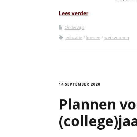
Lees verder
Onderwijs
educatie
kansen
werkvormen
14 SEPTEMBER 2020
Plannen vo
(college)ja