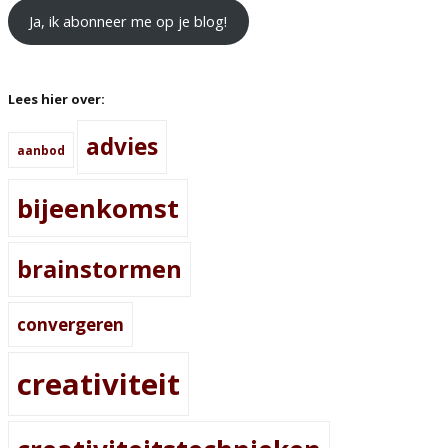
Ja, ik abonneer me op je blog!
Lees hier over:
advies
aanbod
bijeenkomst
brainstormen
convergeren
creativiteit