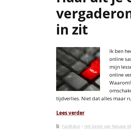
vergaderom
in zit
Ik ben he
online sa
mijn less
online ve
Waarom? 
omschake
tijdverlies. Niet dat alles maar 
Lees verder
Facilitator
Het beste van Nieuwe 