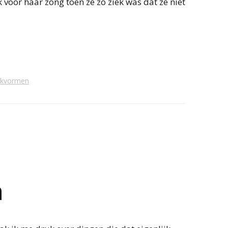
k voor haar zong toen ze zo ziek was dat ze niet
rkvormen
n