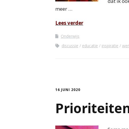
dat ik oo
meer …
Lees verder
Onderwijs
discussie
educatie
inspiratie
we
16 JUNI 2020
Prioriteite