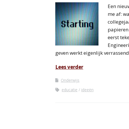
Een nieuw
me af: wa
collegeja
papieren 
eerst tek
Engineeri
geven werkt eigenlijk verrassen
Lees verder
Onderwijs
educatie
ideeën