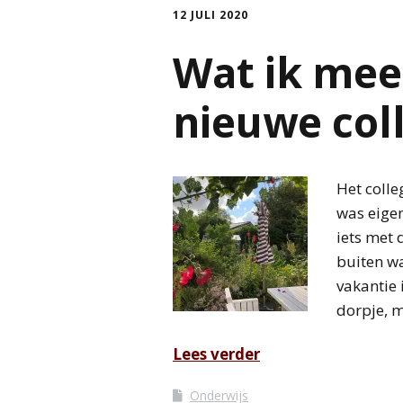
12 JULI 2020
Wat ik me
nieuwe col
Het colle
was eigen
iets met 
buiten wa
vakantie
dorpje, m
Lees verder
Onderwijs