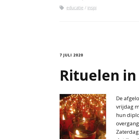
educatie
inspi
7 JULI 2020
Rituelen in
De afgelo
vrijdag m
hun dipl
overgang
Zaterdag 