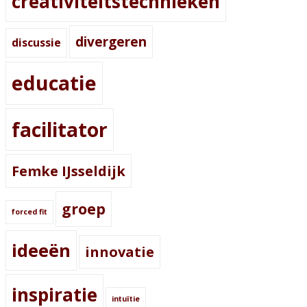
creativiteitstechnieken
divergeren
discussie
educatie
facilitator
Femke IJsseldijk
groep
forced fit
ideeën
innovatie
inspiratie
intuïtie