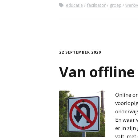
educatie
facilitator
groep
werkv
22 SEPTEMBER 2020
Van offline
Online on
voorlopig
onderwijs
En waar w
er in zij
valt, met