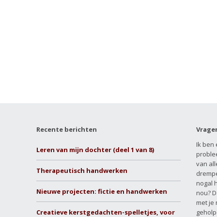
Recente berichten
Vrage
Ik ben 
Leren van mijn dochter (deel 1 van 8)
proble
van all
Therapeutisch handwerken
drempe
nogal 
Nieuwe projecten: fictie en handwerken
nou? D
met je
Creatieve kerstgedachten-spelletjes, voor
geholp