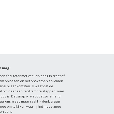
n mag!
een facilitator met veel ervaring in creatief
em oplossen en het ontwerpen en leiden
erlei bijeenkomsten. Ik weet dat de
l om naar een facilitator te stappen soms
hoog is. Dat snap ik: wat doet zo iemand
aarom: vraag maar raak! Ik denk graag
 mee om te kijken waar jij het meest mee
en bent.