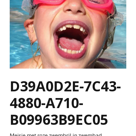
D39A0D2E-7C43-
4880-A710-
B09963B9EC05
Meisje met roze zwembril in zwembad.