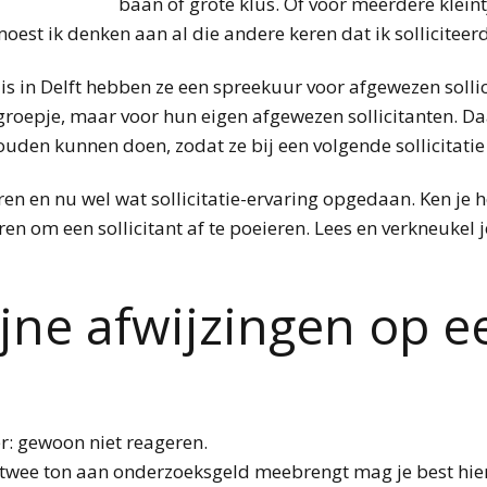
baan of grote klus. Of voor meerdere kleint
moest ik denken aan al die andere keren dat ik solliciteer
uis in Delft hebben ze een spreekuur voor afgewezen solli
groepje, maar voor hun eigen afgewezen sollicitanten. Da
ouden kunnen doen, zodat ze bij een volgende sollicitati
aren en nu wel wat sollicitatie-ervaring opgedaan. Ken je 
ren om een sollicitant af te poeieren. Lees en verkneukel j
ijne afwijzingen op e
ker: gewoon niet reageren.
 je twee ton aan onderzoeksgeld meebrengt mag je best h