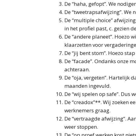
De “haha, gefopt”. We nodigen 
De “tweetrapsafwijzing”. We n
De “multiple choice” afwijzin
in het profiel past, c. gezien
De “andere planeet”. Hoezo wi
klaarzetten voor vergaderinge
De “jij bent stom”. Hoezo sta
De “facade”. Ondanks onze moo
achteraan.
De “oja, vergeten”. Hartelijk d
maanden ingevuld.
De “wij spelen op safe”. Dus w
De “creadox”**. Wij zoeken ee
werknemers graag.
De “vertraagde afwijzing”. Aa
weer stoppen.
De “op proef werken kost nie