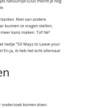
jes natuurlijk! (Dus mocht je nog
de.
citanten. Niet van andere
ar kunnen ze vragen stellen,
e meer kans maken. Tof hè?
het liedje “50 Ways to Leave your
e! En ja, ik heb het echt allemaal
en
ier onderzoek komen doen.