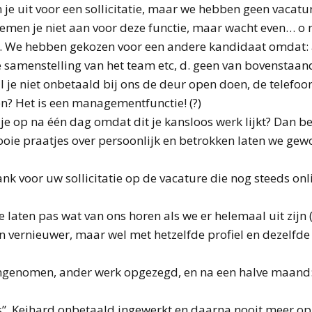
je uit voor een sollicitatie, maar we hebben geen vacatu
emen je niet aan voor deze functie, maar wacht even… o n
g. We hebben gekozen voor een andere kandidaat omdat: a. 
 de samenstelling van het team etc, d. geen van bovenstaa
l je niet onbetaald bij ons de deur open doen, de telefo
n? Het is een managementfunctie! (?)
p je op na één dag omdat dit je kansloos werk lijkt? Dan 
ie praatjes over persoonlijk en betrokken laten we gewoo
ank voor uw sollicitatie op de vacature die nog steeds onli
e laten pas wat van ons horen als we er helemaal uit zijn
n vernieuwer, maar wel met hetzelfde profiel en dezelfde
ngenomen, ander werk opgezegd, en na een halve maand: s
ts”. Keihard onbetaald ingewerkt en daarna nooit meer o