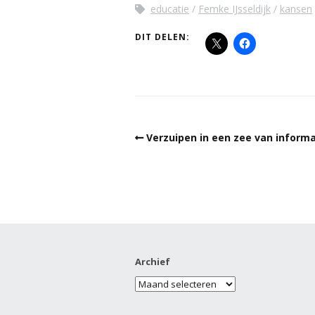
educatie
Femke IJsseldijk
kansen
DIT DELEN:
Verzuipen in een zee van informa
Archief