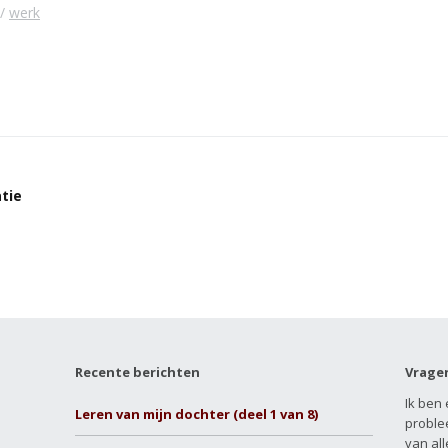
werk
tie
Recente berichten
Vrage
Ik ben 
Leren van mijn dochter (deel 1 van 8)
proble
van all