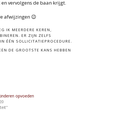
t en vervolgens de baan krijgt.
re afwijzingen 😉
EG IK MEERDERE KEREN,
NEREN. ER ZIJN ZELFS
 IN ÉÉN SOLLICITATIEPROCEDURE.
EEËN DE GROOTSTE KANS HEBBEN
kinderen opvoeden
20
teit"