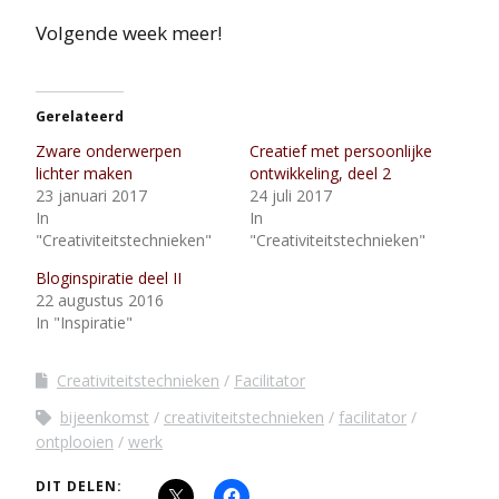
Volgende week meer!
Gerelateerd
Zware onderwerpen
Creatief met persoonlijke
lichter maken
ontwikkeling, deel 2
23 januari 2017
24 juli 2017
In
In
"Creativiteitstechnieken"
"Creativiteitstechnieken"
Bloginspiratie deel II
22 augustus 2016
In "Inspiratie"
Creativiteitstechnieken
Facilitator
bijeenkomst
creativiteitstechnieken
facilitator
ontplooien
werk
DIT DELEN: