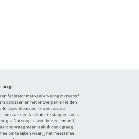
n mag!
een facilitator met veel ervaring in creatief
em oplossen en het ontwerpen en leiden
erlei bijeenkomsten. Ik weet dat de
l om naar een facilitator te stappen soms
hoog is. Dat snap ik: wat doet zo iemand
aarom: vraag maar raak! Ik denk graag
 mee om te kijken waar jij het meest mee