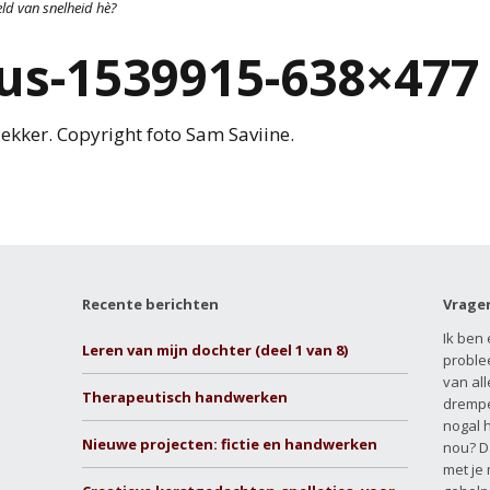
eld van snelheid hè?
us-1539915-638×477
kker. Copyright foto Sam Saviine.
Recente berichten
Vrage
Ik ben 
Leren van mijn dochter (deel 1 van 8)
proble
van all
Therapeutisch handwerken
drempe
nogal 
Nieuwe projecten: fictie en handwerken
nou? D
met je