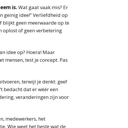
leem is.
Wat gaat vaak mis? Er
n geinig idee!” Verliefdheid op
of blijkt geen meerwaarde op te
 oplost of geen verbetering
aan idee op? Hoera! Maar
met mensen, test je concept. Pas
tvoeren, terwijl je denkt: geef
ft bedacht dat er wéér een
dering, veranderingen zijn voor
en, medewerkers, het
ie. Wie weet het beste wat de