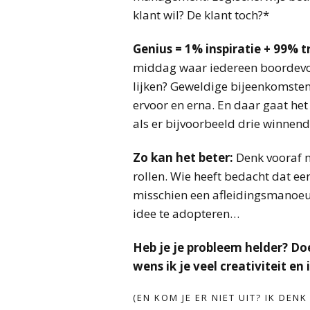
klant wil? De klant toch?*
Genius = 1% inspiratie + 99% t
middag waar iedereen boordevol 
lijken? Geweldige bijeenkomsten z
ervoor en erna. En daar gaat het
als er bijvoorbeeld drie winnend 
Zo kan het beter:
Denk vooraf n
rollen. Wie heeft bedacht dat ee
misschien een afleidingsmanoeuvr
idee te adopteren…
Heb je je probleem helder? Do
wens ik je veel creativiteit en
(EN KOM JE ER NIET UIT? IK DENK