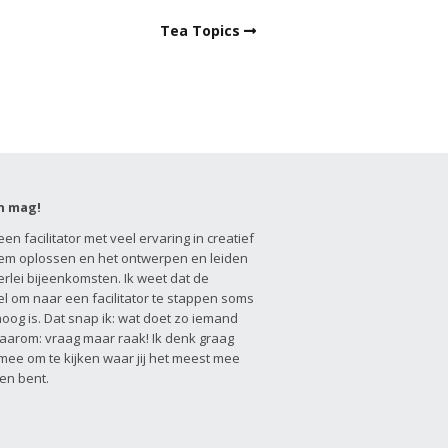
Tea Topics
n mag!
een facilitator met veel ervaring in creatief
em oplossen en het ontwerpen en leiden
erlei bijeenkomsten. Ik weet dat de
l om naar een facilitator te stappen soms
hoog is. Dat snap ik: wat doet zo iemand
aarom: vraag maar raak! Ik denk graag
 mee om te kijken waar jij het meest mee
en bent.