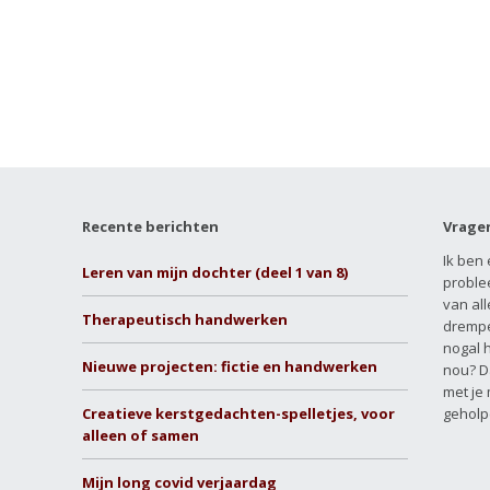
Recente berichten
Vrage
Ik ben 
Leren van mijn dochter (deel 1 van 8)
proble
van all
Therapeutisch handwerken
drempe
nogal 
Nieuwe projecten: fictie en handwerken
nou? D
met je
Creatieve kerstgedachten-spelletjes, voor
geholp
alleen of samen
Mijn long covid verjaardag