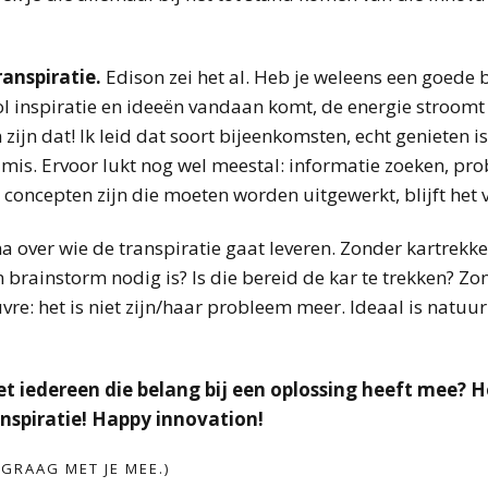
ranspiratie.
Edison zei het al. Heb je weleens een goed
inspiratie en ideeën vandaan komt, de energie stroomt 
ijn dat! Ik leid dat soort bijeenkomsten, echt genieten is
 mis. Ervoor lukt nog wel meestal: informatie zoeken, pr
concepten zijn die moeten worden uitgewerkt, blijft het va
a over wie de transpiratie gaat leveren. Zonder kartrekker
n brainstorm nodig is? Is die bereid de kar te trekken? Zo
e: het is niet zijn/haar probleem meer. Ideaal is natuurl
et iedereen die belang bij een oplossing heeft mee? H
 inspiratie! Happy innovation!
 GRAAG MET JE MEE.)