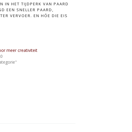
EN IN HET TIJDPERK VAN PAARD
D EEN SNELLER PAARD,
TER VERVOER. EN HÓE DIE EIS
or meer creativiteit
20
ategorie"