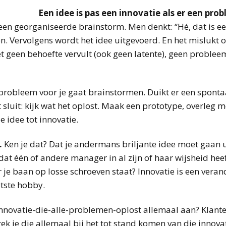
Een idee is pas een innovatie als er een prob
n een georganiseerde brainstorm. Men denkt: “Hé, dat is ee
en. Vervolgens wordt het idee uitgevoerd. En het mislukt 
 geen behoefte vervult (ook geen latente), geen probleem
 probleem voor je gaat brainstormen. Duikt er een spont
rt sluit: kijk wat het oplost. Maak een prototype, overleg 
e idee tot innovatie.
.
Ken je dat? Dat je andermans briljante idee moet gaan ui
dat één of andere manager in al zijn of haar wijsheid hee
 je baan op losse schroeven staat? Innovatie is een veran
tste hobby.
nnovatie-die-alle-problemen-oplost allemaal aan? Klant
 je die allemaal bij het tot stand komen van die innovat