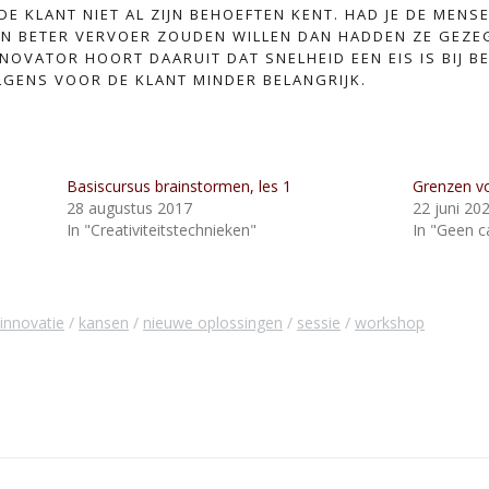
DE KLANT NIET AL ZIJN BEHOEFTEN KENT. HAD JE DE MENS
N BETER VERVOER ZOUDEN WILLEN DAN HADDEN ZE GEZEG
NOVATOR HOORT DAARUIT DAT SNELHEID EEN EIS IS BIJ BE
LGENS VOOR DE KLANT MINDER BELANGRIJK.
Basiscursus brainstormen, les 1
Grenzen vo
28 augustus 2017
22 juni 20
In "Creativiteitstechnieken"
In "Geen c
innovatie
kansen
nieuwe oplossingen
sessie
workshop