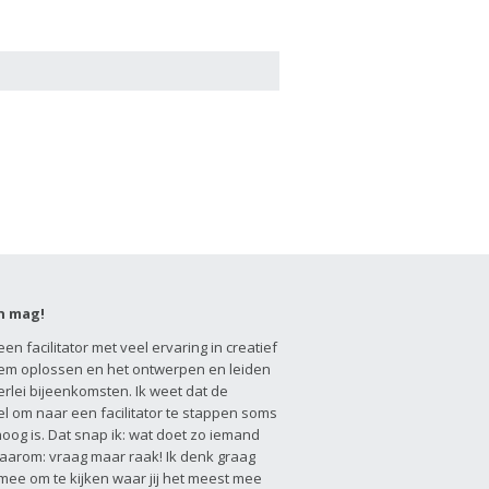
n mag!
een facilitator met veel ervaring in creatief
em oplossen en het ontwerpen en leiden
erlei bijeenkomsten. Ik weet dat de
l om naar een facilitator te stappen soms
hoog is. Dat snap ik: wat doet zo iemand
aarom: vraag maar raak! Ik denk graag
 mee om te kijken waar jij het meest mee