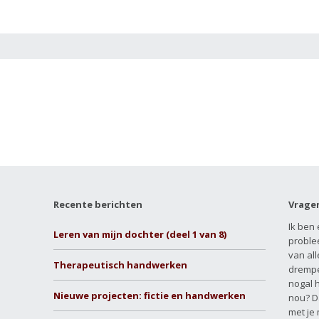
Recente berichten
Vrage
Ik ben 
Leren van mijn dochter (deel 1 van 8)
proble
van all
Therapeutisch handwerken
drempe
nogal 
Nieuwe projecten: fictie en handwerken
nou? D
met je