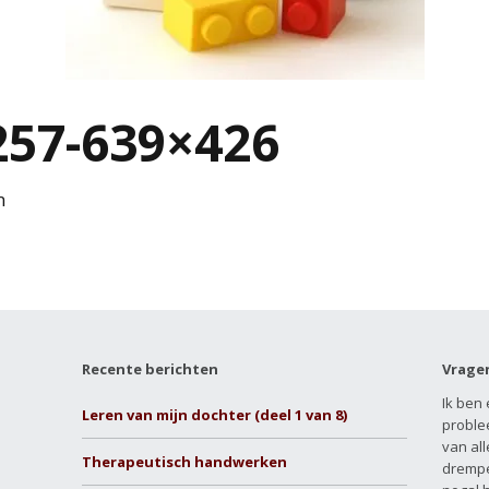
257-639×426
n
Recente berichten
Vrage
Ik ben 
Leren van mijn dochter (deel 1 van 8)
proble
van all
Therapeutisch handwerken
drempe