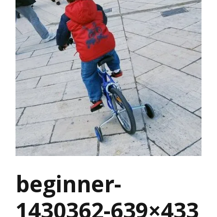
beginner-
1430362-639×433