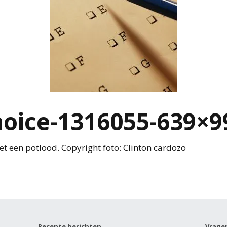
hoice-1316055-639×9
t een potlood. Copyright foto: Clinton cardozo
Recente berichten
Vrage