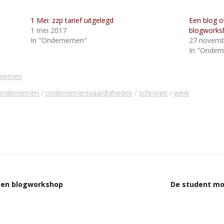
1 Mei: zzp tarief uitgelegd
Een blog o
1 mei 2017
blogworks
In "Ondernemen"
27 novemb
In "Onder
rnemen
ondernemen
ondernemersvaardigheden
schrijven
werk
 een blogworkshop
De student mo