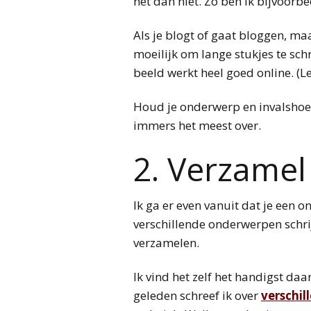
het dan niet. Zo ben ik bijvoorb
Als je blogt of gaat bloggen, maa
moeilijk om lange stukjes te sch
beeld werkt heel goed online. (L
Houd je onderwerp en invalshoeke
immers het meest over.
2. Verzame
Ik ga er even vanuit dat je een o
verschillende onderwerpen schri
verzamelen.
Ik vind het zelf het handigst d
geleden schreef ik over
verschil