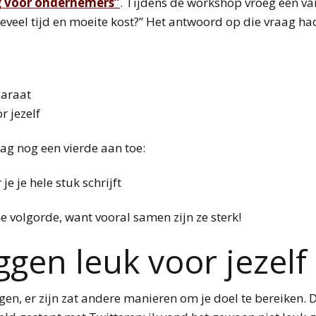
g voor ondernemers”
. Tijdens de workshop vroeg één va
eveel tijd en moeite kost?” Het antwoord op die vraag had
paraat
r jezelf
aag nog een vierde aan toe:
e je hele stuk schrijft
he volgorde, want vooral samen zijn ze sterk!
ggen leuk voor jezelf
en, er zijn zat andere manieren om je doel te bereiken. Du