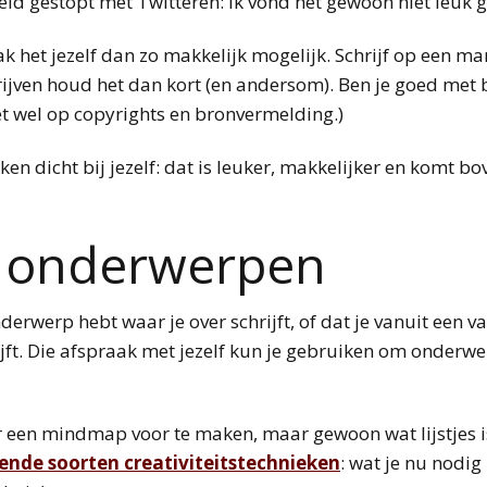
eeld gestopt met Twitteren: ik vond het gewoon niet leuk 
k het jezelf dan zo makkelijk mogelijk. Schrijf op een mani
rijven houd het dan kort (en andersom). Ben je goed met 
et wel op copyrights en bronvermelding.)
n dicht bij jezelf: dat is leuker, makkelijker en komt bo
l onderwerpen
nderwerp hebt waar je over schrijft, of dat je vanuit een v
jft. Die afspraak met jezelf kun je gebruiken om onderw
aar een mindmap voor te maken, maar gewoon wat lijstjes
lende soorten creativiteitstechnieken
: wat je nu nodig