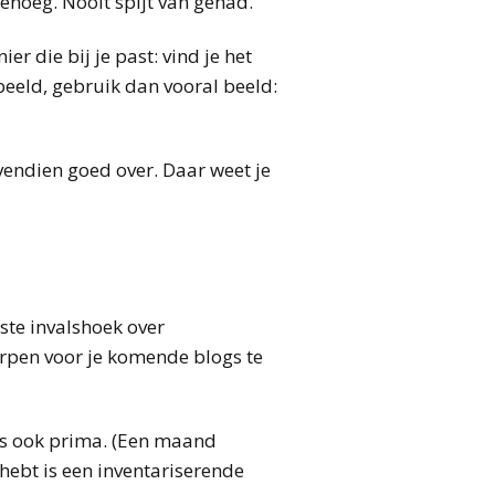
genoeg. Nooit spijt van gehad.
er die bij je past: vind je het
beeld, gebruik dan vooral beeld:
vendien goed over. Daar weet je
aste invalshoek over
erpen voor je komende blogs te
 is ook prima. (Een maand
 hebt is een inventariserende