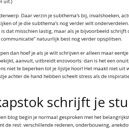
 uit.)
nderwerp. Daar verzin je subthema’s bij, invalshoeken, ac
jken of je die subthema’s nog verder wilt onderverdelen. 
 is dat misschien lastig, maar als je bijvoorbeeld schrij
 communicatie” natuurlijk best nog verder opsplitsen.
en dan hoef je als je wilt schrijven er alleen maar eentje
 bekijkt, aanvult, uitbreidt enzovoorts: dan is het een onui
ns niet te beperken tot je lijstje hoor! Het maakt niet uit
jstje achter de hand hebben scheelt stress als de inspira
apstok schrijft je stu
een blog begin je normaal gesproken met het belangrijkst
mt de rest: verschillende redenen, onderbouwing, anekd