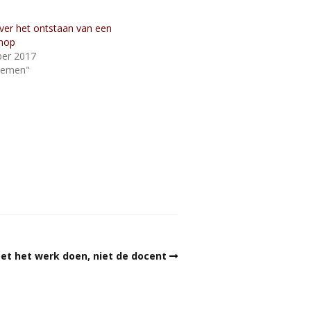
ver het ontstaan van een
hop
er 2017
nemen"
et het werk doen, niet de docent