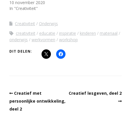
10 november 2020
In "Creativiteit"
Creativiteit
Onderwijs
creativiteit
educatie
inspiratie
kinderen
materiaal
onderwijs
werkvormen
workshop
DIT DELEN:
Creatief met
Creatief lesgeven, deel 2
persoonlijke ontwikkeling,
deel 2