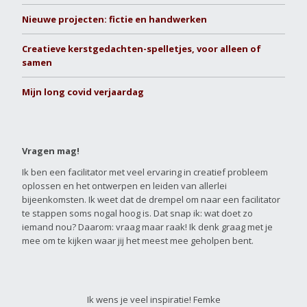
Nieuwe projecten: fictie en handwerken
Creatieve kerstgedachten-spelletjes, voor alleen of
samen
Mijn long covid verjaardag
Vragen mag!
Ik ben een facilitator met veel ervaring in creatief probleem
oplossen en het ontwerpen en leiden van allerlei
bijeenkomsten. Ik weet dat de drempel om naar een facilitator
te stappen soms nogal hoog is. Dat snap ik: wat doet zo
iemand nou? Daarom: vraag maar raak! Ik denk graag met je
mee om te kijken waar jij het meest mee geholpen bent.
Ik wens je veel inspiratie! Femke