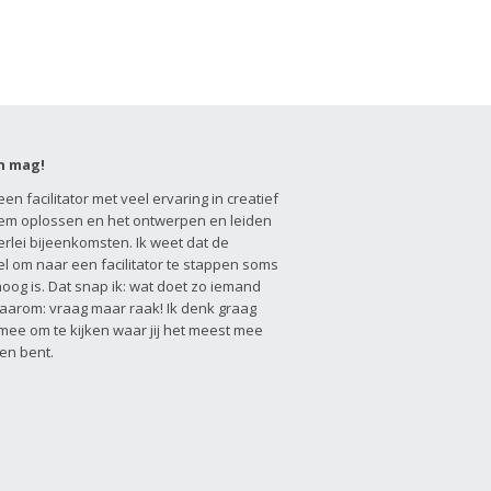
n mag!
een facilitator met veel ervaring in creatief
em oplossen en het ontwerpen en leiden
erlei bijeenkomsten. Ik weet dat de
l om naar een facilitator te stappen soms
hoog is. Dat snap ik: wat doet zo iemand
aarom: vraag maar raak! Ik denk graag
 mee om te kijken waar jij het meest mee
en bent.