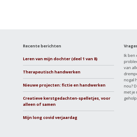
Recente berichten
Vrage
Ik ben 
Leren van mijn dochter (deel 1 van 8)
proble
van all
Therapeutisch handwerken
drempe
nogal 
Nieuwe projecten: fictie en handwerken
nou? D
met je
Creatieve kerstgedachten-spelletjes, voor
geholp
alleen of samen
Mijn long covid verjaardag