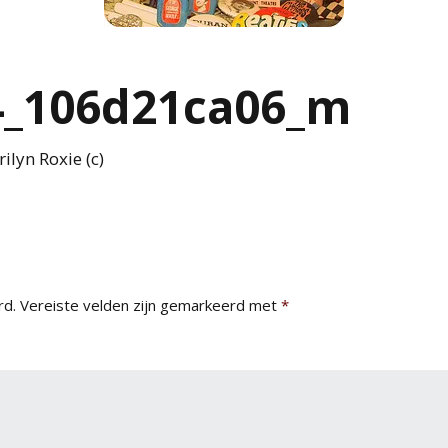
4_106d21ca06_m
lyn Roxie (c)
rd.
Vereiste velden zijn gemarkeerd met
*